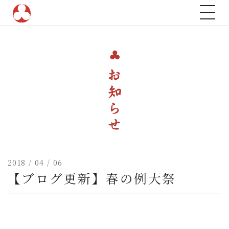
トップ
ご祈願のこと
命名のこと
年中行事
山名八幡宮について
歴史と由緒
境内紹介
2018 / 04 / 06
【ブログ更新】春の例大祭
神葬祭
お知らせ
アクセス