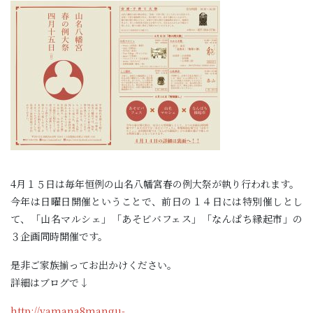
027-346-1736
令和8年8月
限定御朱印のご案内
オンライン授与所
ご祈願の予約
4月１５日は毎年恒例の山名八幡宮春の例大祭が執り行われます。
今年は日曜日開催ということで、前日の１４日には特別催しとし
て、「山名マルシェ」「あそビバフェス」「なんぱち縁起市」の
３企画同時開催です。
是非ご家族揃ってお出かけください。
詳細はブログで↓
http://yamana8mangu-