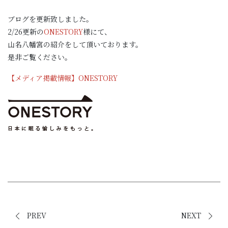
027-346-1736
ブログを更新致しました。
2/26更新の
ONESTORY
様にて、
山名八幡宮の紹介をして頂いております。
令和8年8月
是非ご覧ください。
限定御朱印のご案内
オンライン授与所
【メディア掲載情報】ONESTORY
ご祈願の予約
PREV
NEXT