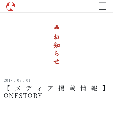
トップ
ご祈願のこと
命名のこと
年中行事
山名八幡宮について
歴史と由緒
境内紹介
2017 / 03 / 01
【メディア掲載情報】
神葬祭
ONESTORY
お知らせ
アクセス