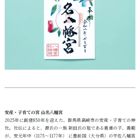
安産・子育ての宮 山名八幡宮
2025年に創建850年を迎えた、群馬県高崎市の安産・子育ての神
社。社伝によると、源氏の一族 新田氏の祖である義重の子、義範
が、安元年中（1175～1177年） に豊前国（大分県）の宇佐八幡宮