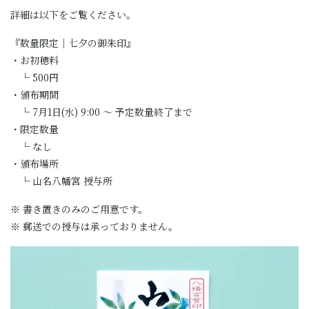
詳細は以下をご覧ください。
『数量限定｜七夕の御朱印』
・お初穂料
└ 500円
・頒布期間
└ 7月1日(水) 9:00 〜 予定数量終了まで
・限定数量
└ なし
・頒布場所
└ 山名八幡宮 授与所
※ 書き置きのみのご用意です。
※ 郵送での授与は承っておりません。