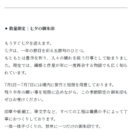
⚫︎ 数量限定｜七夕の御朱印
もうすぐ七夕を迎えます。
七夕は、一年の節目を彩る五節句のひとつ。
もともとは豊作を祈り、人々の穢れを祓う行事として始まりまし
た。現在では、織姫と彦星が年に一度再会する物語でも広く知ら
れています。
7月1日〜7月7日には境内に笹竹と短冊を用意しております。
残り半年の願い事を短冊に込めながら、この季節限定の御朱印も
ぜひお受けください。
印章や紙細工、筆文字など、すべての工程は職員の手によって丁
寧におつくりしております。
一体一体手づくりの、世界に一つだけの御朱印です。