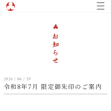
トップ
ご祈願のこと
命名のこと
年中行事
山名八幡宮について
歴史と由緒
境内紹介
2026 / 06 / 29
令和8年7月 限定御朱印のご案内
神葬祭
お知らせ
アクセス