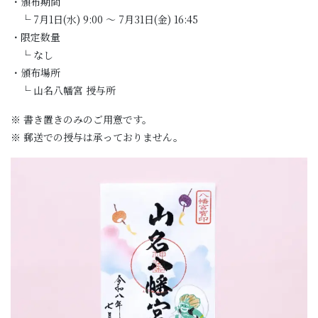
・頒布期間
└ 7月1日(水) 9:00 〜 7月31日(金) 16:45
・限定数量
└ なし
・頒布場所
└ 山名八幡宮 授与所
※ 書き置きのみのご用意です。
※ 郵送での授与は承っておりません。