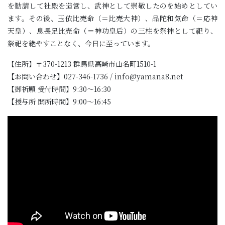
を勧請して社殿を造営し、武神として崇敬したのを始めとしてい
ます。その後、玉依比売命（＝比売大神）、品陀和気命（＝応神
天皇）、息長足比売命（＝神功皇后）の三柱を祭神として祀り、
祭祀を絶やすことなく、今日に至っています。
【住所】〒370-1213 群馬県高崎市山名町1510-1
【お問い合わせ】027-346-1736 / info@yamana8.net
【御祈願 受付時間】9:30〜16:30
【授与所 開所時間】9:00〜16:45