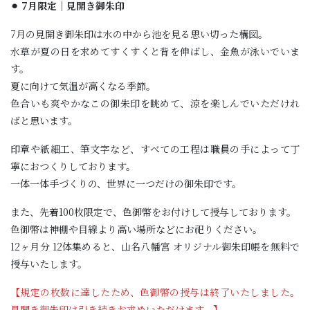
⚫︎ 7月限定｜見開き御朱印
027-346-1736
7月の見開き御朱印は水の中から池を見る思い切った構図。
水草が夏の日を求めてすくすくと背を伸ばし、金魚が泳いでいま
令和8年8月
す。
限定御朱印のご案内
夏に向けて気温が高くなる季節。
オンライン授与所
色合いも爽やかなこの御朱印を眺めて、涼を楽しんでいただけれ
ばと思います。
ご祈願の予約
印章や紙細工、筆文字など、すべての工程は職員の手によって丁
寧におつくりしております。
一体一体手づくりの、世界に一つだけの御朱印です。
また、先着100枚限定で、色御幣をお付けして授与しております。
色御幣は神棚や目線より高い場所などにお祀りください。
12ヶ月分 12体集めると、山名八幡宮 オリジナル御朱印帳を無料で
授与いたします。
【規定の枚数に達したため、色御幣の授与は終了いたしました。
見開き御朱印は引き続きお求めいただけます。】